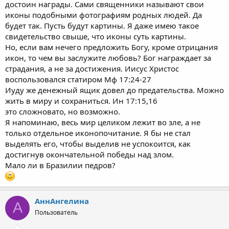
достоин награды. Сами священники называют свои
иконы подобными фотографиям родных людей. Да
будет так. Пусть будут картины. Я даже имею такое
свидетельство свыше, что иконы суть картины.
Но, если вам нечего предложить Богу, кроме отрицания
икон, то чем вы заслужите любовь? Бог награждает за
страдания, а не за достижения. Иисус Христос
воспользовался статиром Мф 17:24-27
Иуду же денежный ящик довел до предательства. Можно
жить в миру и сохраниться. Ин 17:15,16
это сложновато, но возможно.
Я напоминаю, весь мир целиком лежит во зле, а не
только отдельное иконопочитание. Я бы не стал
выделять его, чтобы выделив не успокоится, как
достигнув окончательной победы над злом.
Мало ли в Бразилии педров?
АннАнгелина
А
Пользователь