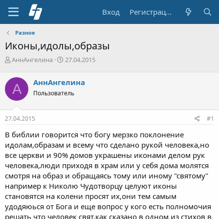
Вход
Регистрация
Разное
Иконы,идолы,образы
А
Д
АннАнгелина
27.04.2015
в
а
т
т
АннАнгелина
А
о
а
Пользователь
р
н
т
а
е
ч
27.04.2015
#1
м
а
ы
л
В библии говорится что богу мерзко поклонение
а
идолам,образам и всему что сделано рукой человека,но
все церкви и 90% домов украшены иконами делом рук
человека,люди приходя в храм или у себя дома молятся
смотря на образ и обращаясь тому или иному "святому"
например к Николю Чудотворцу целуют иконы
становятся на колени просят их,они тем самым
удодяюься от Бога и еще вопрос у кого есть полномочия
решать что человек свят,как сказано в одном из стихов в