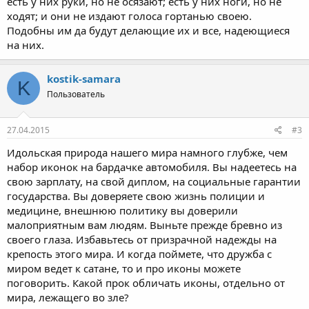
есть у них руки, но не осязают; есть у них ноги, но не
ходят; и они не издают голоса гортанью своею.
Подобны им да будут делающие их и все, надеющиеся
на них.
kostik-samara
K
Пользователь
27.04.2015
#3
Идольская природа нашего мира намного глубже, чем
набор иконок на бардачке автомобиля. Вы надеетесь на
свою зарплату, на свой диплом, на социальные гарантии
государства. Вы доверяете свою жизнь полиции и
медицине, внешнюю политику вы доверили
малоприятным вам людям. Выньте прежде бревно из
своего глаза. Избавьтесь от призрачной надежды на
крепость этого мира. И когда поймете, что дружба с
миром ведет к сатане, то и про иконы можете
поговорить. Какой прок обличать иконы, отдельно от
мира, лежащего во зле?