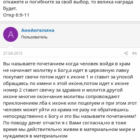
откажете и погибните за свой выбор, то велика награда
будет.
Откр 6:9-11
АннАнгелина
А
Пользователь
27.04.2015
#6
Вы называете почетанием когда человек войдя в храм
не начинает молитву к Богу,а идет в церковную лавку
покупает свечи потом идет к иконе 1 и ставит за упокой
обращаясь по имени к этой иконе,потом идет к иконе
номер 2 ставит свечку за здравие и молится другой
иконе многие окончание молитвы сопровождают
приклонением лба к иконе или поцелуем и при этом этот
человек может уйти из храма не разу не обратившись
непосредственно к Богу и это Вы называете почетанием?
По поводу денег отчасти я с Вами согласна,но в тоже
время мы действительно живем в материальном мире и
нуждаемся в материальном