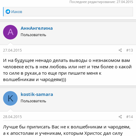
Последнее редактирование:
27.04.2015
Р
Иаков
е
а
к
АннАнгелина
А
ц
Пользователь
и
и
:
27.04.2015
#13
И на будущее ненадо делать выводы о незнакомом вам
человеке есть в нем любовь или нет и тем более о какой
то силе в руках,а то еще при пишите меня к
волшебникам и чародеям)))
kostik-samara
K
Пользователь
28.04.2015
#14
Лучше бы приписать Вас не к волшебникам и чародеям,
а к апостолам и ученикам, которым Христос дал силу