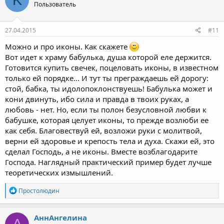
Пользователь
27.04.2015
#11
Можно и про иконы. Как скажете
Вот идет к храму бабулька, душа которой еле держится.
Готовится купить свечек, поцеловать иконы, в известном
только ей порядке... И тут ты преграждаешь ей дорогу:
стой, бабка, ты идолопоклонствуешь! Бабулька может и
кони двинуть, ибо сила и правда в твоих руках, а
любовь - нет. Но, если ты полон безусловной любви к
бабушке, которая целует иконы, то прежде возлюби ее
как себя. Благовествуй ей, возложи руки с молитвой,
верни ей здоровье и крепость тела и духа. Скажи ей, это
сделал Господь, а не иконы. Вместе возблагодарите
Господа. Наглядный практический пример будет лучше
теоретических измышлений.
Р
Простолюдин
е
а
к
АннАнгелина
ц