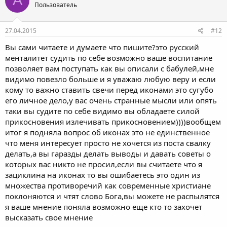
А
Пользователь
и
и
:
27.04.2015
#12
Вы сами читаете и думаете что пишите?это русский
менталитет судить по себе возможно ваше воспитание
позволяет вам поступать как вы описали с бабулей,мне
видимо повезло больше и я уважаю любую веру и если
кому то важно ставить свечи перед иконами это сугубо
его личное дело,у вас очень странные мысли или опять
таки вы судите по себе видимо вы обладаете силой
прикосновения излечивать прикосновением))))вообщем
итог я подняла вопрос об иконах это не единственное
что меня интересует просто не хочется из поста свалку
делать,а вы гаразды делать выводы и давать советы о
которых вас никто не просил,если вы считаете что я
зациклина на иконах то вы ошибаетесь это один из
множества противоречий как современные христиане
поклоняются и чтят слово Бога,вы можете не распылятся
я ваше мнение поняла возможно еще кто то захочет
высказать свое мнение