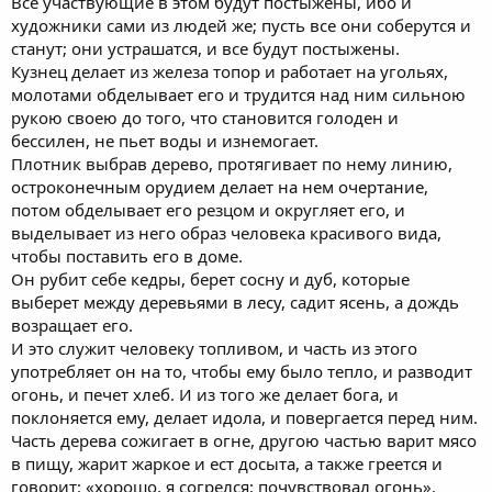
Все участвующие в этом будут постыжены, ибо и
художники сами из людей же; пусть все они соберутся и
станут; они устрашатся, и все будут постыжены.
Кузнец делает из железа топор и работает на угольях,
молотами обделывает его и трудится над ним сильною
рукою своею до того, что становится голоден и
бессилен, не пьет воды и изнемогает.
Плотник выбрав дерево, протягивает по нему линию,
остроконечным орудием делает на нем очертание,
потом обделывает его резцом и округляет его, и
выделывает из него образ человека красивого вида,
чтобы поставить его в доме.
Он рубит себе кедры, берет сосну и дуб, которые
выберет между деревьями в лесу, садит ясень, а дождь
возращает его.
И это служит человеку топливом, и часть из этого
употребляет он на то, чтобы ему было тепло, и разводит
огонь, и печет хлеб. И из того же делает бога, и
поклоняется ему, делает идола, и повергается перед ним.
Часть дерева сожигает в огне, другою частью варит мясо
в пищу, жарит жаркое и ест досыта, а также греется и
говорит: «хорошо, я согрелся; почувствовал огонь».