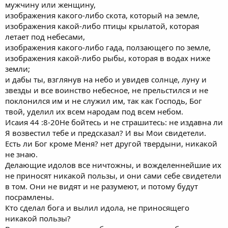
мужчину или женщину,
изображения какого-либо скота, который на земле,
изображения какой-либо птицы крылатой, которая
летает под небесами,
изображения какого-либо гада, ползающего по земле,
изображения какой-либо рыбы, которая в водах ниже
земли;
и дабы ты, взглянув на небо и увидев солнце, луну и
звезды и все воинство небесное, не прельстился и не
поклонился им и не служил им, так как Господь, Бог
твой, уделил их всем народам под всем небом.
Исаия 44 :8-20Не бойтесь и не страшитесь: не издавна ли
Я возвестил тебе и предсказал? И вы Мои свидетели.
Есть ли Бог кроме Меня? нет другой твердыни, никакой
не знаю.
Делающие идолов все ничтожны, и вожделеннейшие их
не приносят никакой пользы, и они сами себе свидетели
в том. Они не видят и не разумеют, и потому будут
посрамлены.
Кто сделал бога и вылил идола, не приносящего
никакой пользы?