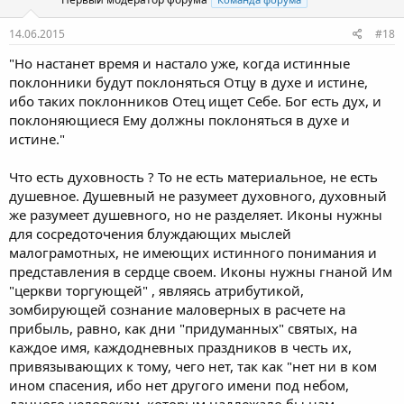
14.06.2015
#18
"Но настанет время и настало уже, когда истинные
поклонники будут поклоняться Отцу в духе и истине,
ибо таких поклонников Отец ищет Себе. Бог есть дух, и
поклоняющиеся Ему должны поклоняться в духе и
истине."
Что есть духовность ? То не есть материальное, не есть
душевное. Душевный не разумеет духовного, духовный
же разумеет душевного, но не разделяет. Иконы нужны
для сосредоточения блуждающих мыслей
малограмотных, не имеющих истинного понимания и
представления в сердце своем. Иконы нужны гнаной Им
"церкви торгующей" , являясь атрибутикой,
зомбирующей сознание маловерных в расчете на
прибыль, равно, как дни "придуманных" святых, на
каждое имя, каждодневных праздников в честь их,
привязывающих к тому, чего нет, так как "нет ни в ком
ином спасения, ибо нет другого имени под небом,