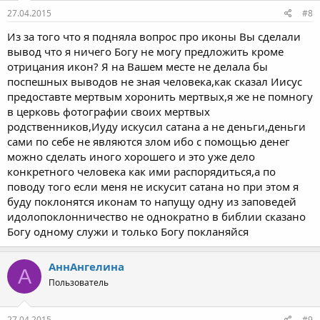
27.04.2015
#8
Из за того что я подняла вопрос про иконы Вы сделали
вывод что я ничего Богу не могу предложить кроме
отрицания икон? Я на Вашем месте не делала бы
поспешных выводов не зная человека,как сказал Иисус
предоставте мертвым хоронить мертвых,я же не помногу
в церковь фотографии своих мертвых
родственников,Иуду искусил сатана а не деньги,деньги
сами по себе не являются злом ибо с помощью денег
можно сделать иного хорошего и это уже дело
конкретного человека как ими распорядиться,а по
поводу того если меня не искусит сатана но при этом я
буду поклонятся иконам то напущу одну из заповедей
идолопоклонничество не однократно в библии сказано
Богу одному служи и только Богу покланяйся
АннАнгелина
А
Пользователь
27.04.2015
#9