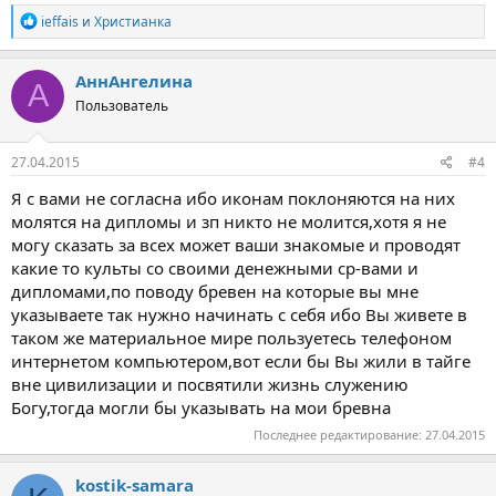
Р
ieffais
и
Христианка
е
а
к
АннАнгелина
А
ц
Пользователь
и
и
:
27.04.2015
#4
Я с вами не согласна ибо иконам поклоняются на них
молятся на дипломы и зп никто не молится,хотя я не
могу сказать за всех может ваши знакомые и проводят
какие то культы со своими денежными ср-вами и
дипломами,по поводу бревен на которые вы мне
указываете так нужно начинать с себя ибо Вы живете в
таком же материальное мире пользуетесь телефоном
интернетом компьютером,вот если бы Вы жили в тайге
вне цивилизации и посвятили жизнь служению
Богу,тогда могли бы указывать на мои бревна
Последнее редактирование:
27.04.2015
kostik-samara