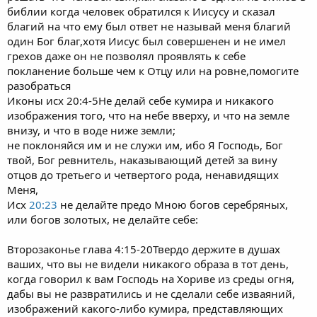
библии когда человек обратился к Иисусу и сказал
благий на что ему был ответ не называй меня благий
один Бог благ,хотя Иисус был совершенен и не имел
грехов даже он не позволял проявлять к себе
покланение больше чем к Отцу или на ровне,помогите
разобраться
Иконы исх 20:4-5Не делай себе кумира и никакого
изображения того, что на небе вверху, и что на земле
внизу, и что в воде ниже земли;
не поклоняйся им и не служи им, ибо Я Господь, Бог
твой, Бог ревнитель, наказывающий детей за вину
отцов до третьего и четвертого рода, ненавидящих
Меня,
Исх
20:23
не делайте предо Мною богов серебряных,
или богов золотых, не делайте себе:
Второзаконье глава 4:15-20Твердо держите в душах
ваших, что вы не видели никакого образа в тот день,
когда говорил к вам Господь на Хориве из среды огня,
дабы вы не развратились и не сделали себе изваяний,
изображений какого-либо кумира, представляющих