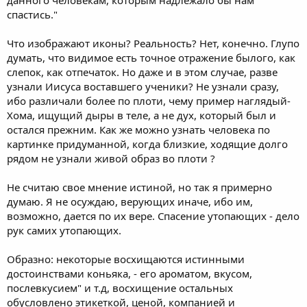
данного человекам, которым надлежало бы нам
спастись."
Что изображают иконы? Реальность? Нет, конечно. Глупо
думать, что видимое есть точное отражение былого, как
слепок, как отпечаток. Но даже и в этом случае, разве
узнали Иисуса воставшего ученики? Не узнали сразу,
ибо различали более по плоти, чему пример наглядый-
Хома, ищущий дыры в теле, а не дух, который был и
остался прежним. Как же можно узнать человека по
картинке придуманной, когда близкие, ходящие долго
рядом не узнали живой образ во плоти ?
Не считаю свое мнение истиной, но так я примерно
думаю. Я не осуждаю, верующих иначе, ибо им,
возможно, дается по их вере. Спасение утопающих - дело
рук самих утопающих.
Образно: некоторые восхищаются истинными
достоинствами коньяка, - его ароматом, вкусом,
послевкусием" и т.д, восхищение остальных
обусловлено этикеткой, ценой, компанией и