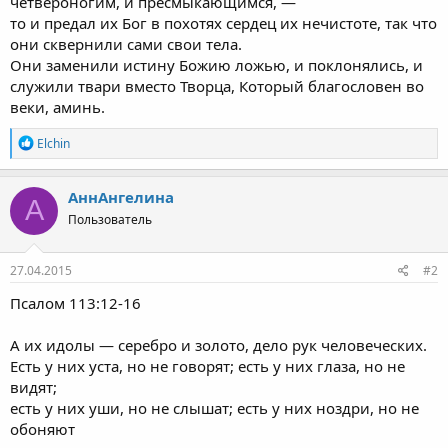
четвероногим, и пресмыкающимся, —
то и предал их Бог в похотях сердец их нечистоте, так что
они сквернили сами свои тела.
Они заменили истину Божию ложью, и поклонялись, и
служили твари вместо Творца, Который благословен во
веки, аминь.
Р
Elchin
е
а
к
АннАнгелина
А
ц
Пользователь
и
и
:
27.04.2015
#2
Псалом 113:12-16
А их идолы — серебро и золото, дело рук человеческих.
Есть у них уста, но не говорят; есть у них глаза, но не
видят;
есть у них уши, но не слышат; есть у них ноздри, но не
обоняют