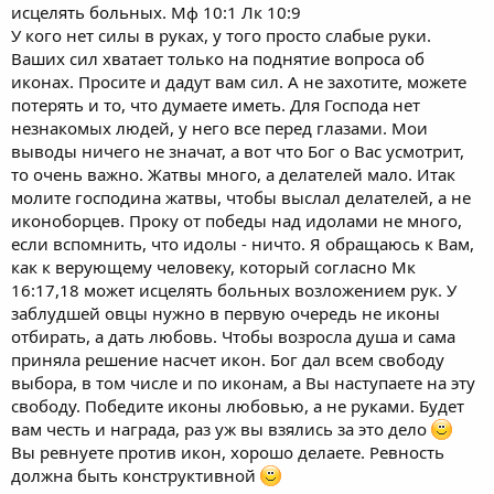
исцелять больных. Мф 10:1 Лк 10:9
У кого нет силы в руках, у того просто слабые руки.
Ваших сил хватает только на поднятие вопроса об
иконах. Просите и дадут вам сил. А не захотите, можете
потерять и то, что думаете иметь. Для Господа нет
незнакомых людей, у него все перед глазами. Мои
выводы ничего не значат, а вот что Бог о Вас усмотрит,
то очень важно. Жатвы много, а делателей мало. Итак
молите господина жатвы, чтобы выслал делателей, а не
иконоборцев. Проку от победы над идолами не много,
если вспомнить, что идолы - ничто. Я обращаюсь к Вам,
как к верующему человеку, который согласно Мк
16:17,18 может исцелять больных возложением рук. У
заблудшей овцы нужно в первую очередь не иконы
отбирать, а дать любовь. Чтобы возросла душа и сама
приняла решение насчет икон. Бог дал всем свободу
выбора, в том числе и по иконам, а Вы наступаете на эту
свободу. Победите иконы любовью, а не руками. Будет
вам честь и награда, раз уж вы взялись за это дело
Вы ревнуете против икон, хорошо делаете. Ревность
должна быть конструктивной