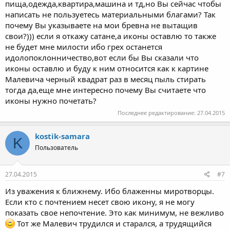
пища,одежда,квартира,машина и тд,но Вы сейчас чтобы
написать не пользуетесь материальными благами? Так
почему Вы указываете на мои бревна не вытащив
свои?))) если я откажу сатане,а иконы оставлю то также
не будет мне милости ибо грех останется
идолопоклонничество,вот если бы Вы сказали что
иконы оставлю и буду к ним относится как к картине
Малевича черный квадрат раз в месяц пыль стирать
тогда да,еще мне интересно почему Вы считаете что
иконы нужно почетать?
Последнее редактирование:
27.04.2015
kostik-samara
K
Пользователь
27.04.2015
#7
Из уважения к ближнему. Ибо блаженны миротворцы.
Если кто с почтением несет свою икону, я не могу
показать свое непочтение. Это как минимум, не вежливо
Тот же Малевич трудился и старался, а трудящийся