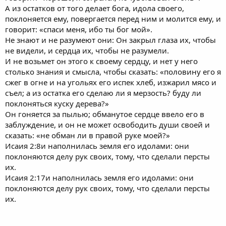
А из остатков от того делает бога, идола своего,
поклоняется ему, повергается перед ним и молится ему, и
говорит: «спаси меня, ибо ты бог мой».
Не знают и не разумеют они: Он закрыл глаза их, чтобы
не видели, и сердца их, чтобы не разумели.
И не возьмет он этого к своему сердцу, и нет у него
столько знания и смысла, чтобы сказать: «половину его я
сжег в огне и на угольях его испек хлеб, изжарил мясо и
съел; а из остатка его сделаю ли я мерзость? буду ли
поклоняться куску дерева?»
Он гоняется за пылью; обманутое сердце ввело его в
заблуждение, и он не может освободить души своей и
сказать: «не обман ли в правой руке моей?»
Исаия 2:8и наполнилась земля его идолами: они
поклоняются делу рук своих, тому, что сделали персты
их.
Исаия 2:17и наполнилась земля его идолами: они
поклоняются делу рук своих, тому, что сделали персты
их.