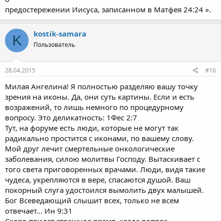
предостережении Иисуса, записанном в Матфея 24:24 ».
kostik-samara
K
Пользователь
28.04.2015
#16
Милая Ангелина! Я полностью разделяю вашу точку
зрения на иконы. Да, они суть картины. Если и есть
возражений, то лишь немного по процедурному
вопросу. Это деликатность: 1Фес 2:7
Тут, на форуме есть люди, которые не могут так
радикально простится с иконами, по вашему слову.
Мой друг лечит смертельные онкологические
заболевания, силою молитвы Господу. Вытаскивает с
того света приговоренных врачами. Люди, видя такие
чудеса, укрепляются в вере, спасаются душой. Ваш
покорный слуга удостоился вымолить двух малышей.
Бог Всеведающий слышит всех, только не всем
отвечает... Ин 9:31
Скоро придет страшное время, когда вопрос