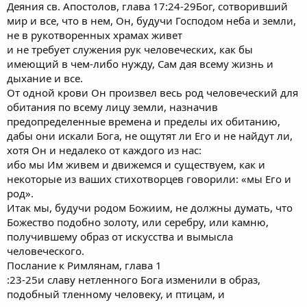
Деяния св. Апостолов, глава 17:24-29Бог, сотворивший
мир и все, что в нем, Он, будучи Господом неба и земли,
не в рукотворенных храмах живет
и не требует служения рук человеческих, как бы
имеющий в чем-либо нужду, Сам дая всему жизнь и
дыхание и все.
От одной крови Он произвел весь род человеческий для
обитания по всему лицу земли, назначив
предопределенные времена и пределы их обитанию,
дабы они искали Бога, не ощутят ли Его и не найдут ли,
хотя Он и недалеко от каждого из нас:
ибо мы Им живем и движемся и существуем, как и
некоторые из ваших стихотворцев говорили: «мы Его и
род».
Итак мы, будучи родом Божиим, не должны думать, что
Божество подобно золоту, или серебру, или камню,
получившему образ от искусства и вымысла
человеческого.
Послание к Римлянам, глава 1
:23-25и славу нетленного Бога изменили в образ,
подобный тленному человеку, и птицам, и