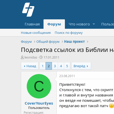
Главная
Форум
Что нового
Польз
Новые сообщения
Поиск по форуму
Форум
Общий форум
Наш проект
Подсветка ссылок из Библии н
А
Д
leonidas
17.01.2011
в
а
Назад
1
2
3
4
5
Вперёд
т
т
о
а
р
н
23.08.2011
т
а
C
Приветствую!
е
ч
м
а
Столкнулся с тем, что скри
ы
л
и главой и внутри названия
а
он везде не помешает, чтобы
CoverYourEyes
предлагаю вот такой патч
Пользователь
Регистрация