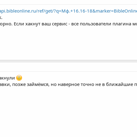
/api.bibleonline.ru/ref/get/?q=Мф.+16.16-18&marker=BibleOnlin
k.
ьюрно. Если хакнут ваш сервис - все пользователи плагина 
хакнули
авки, позже займёмся, но наверное точно не в ближайшие п