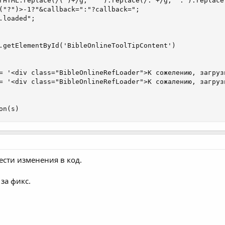
rHTML.replace(/( )+/g, " ").replace(/: +/g, ".").replace
("?")>-1?"&callback=":"?callback=";

.loaded";

.getElementById('BibleOnlineToolTipContent')

= '<div class="BibleOnlineRefLoader">К сожелению, загруз
= '<div class="BibleOnlineRefLoader">К сожалению, загруз
on(s)
сти изменения в код.
за фикс.