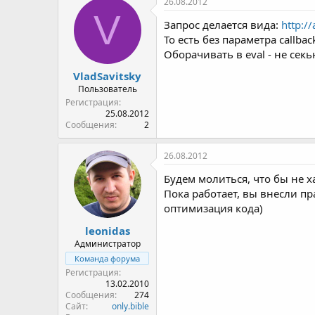
26.08.2012
V
Запрос делается вида:
http:/
То есть без параметра callbac
Оборачивать в eval - не сек
VladSavitsky
Пользователь
Регистрация
25.08.2012
Сообщения
2
26.08.2012
Будем молиться, что бы не 
Пока работает, вы внесли пр
оптимизация кода)
leonidas
Администратор
Команда форума
Регистрация
13.02.2010
Сообщения
274
Сайт
only.bible