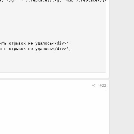
(/ +/g, "+").replace(/;/g, "%3b").replace(/[-—–]/g, '-');
ить отрывок не удалось</div>';

ить отрывок не удалось</div>';

#22