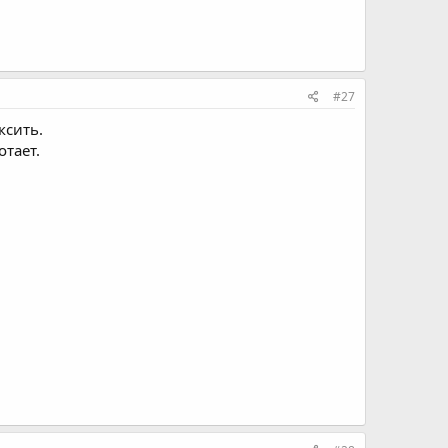
#27
ксить.
отает.