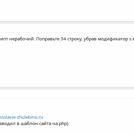
ипт нерабочий. Поправьте 34 строку, убрав модификатор s в 
voslavie-zhulebino.ru
 вводил в шаблон сайта на php)