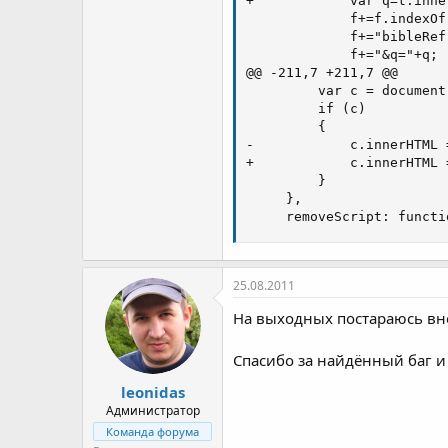
+            var q=t.inne
             f+=f.indexOf
             f+="bibleRef
             f+="&q="+q;

@@ -211,7 +211,7 @@

         var c = document
         if (c)

         {

-            c.innerHTML 
+            c.innerHTML 
         }

     },

     removeScript: functi
25.08.2011
На выходных постараюсь вне
Спасибо за найдённый баг и 
leonidas
Администратор
Команда форума