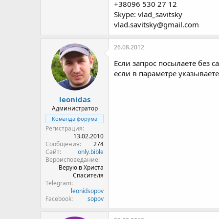
+38096 530 27 12
Skype: vlad_savitsky
vlad.savitsky@gmail.com
26.08.2012
Если запрос посылаете без cal
если в параметре указываете
leonidas
Администратор
Команда форума
Регистрация
13.02.2010
Сообщения
274
Сайт
only.bible
Вероисповедание
Верую в Христа
Спасителя
Telegram
leonidsopov
Facebook
sopov