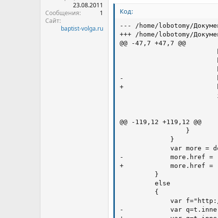
23.08.2011
Код:
Сообщения
1
Сайт
--- /home/lobotomy/Докуме
baptist-volga.ru
+++ /home/lobotomy/Докуме
@@ -47,7 +47,7 @@

                         
                         
                         
-                        
+                        
                         
                         
                         
@@ -119,12 +119,12 @@

                 }

             }

             var more = d
-            more.href = 
+            more.href = 
         }

         else

         {

             var f="http:
-            var q=t.inne