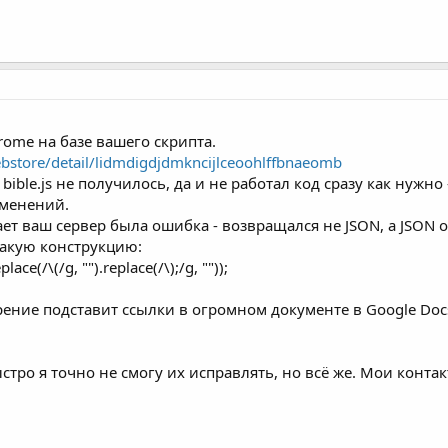
rome на базе вашего скрипта.
bstore/detail/lidmdigdjdmkncijlceoohlffbnaeomb
bible.js не получилось, да и не работал код сразу как нужно
зменений.
т ваш сервер была ошибка - возвращался не JSON, а JSON об
такую конструкцию:
ce(/\(/g, "").replace(/\);/g, ""));
рение подставит ссылки в огромном документе в Google Doc
ыстро я точно не смогу их исправлять, но всё же. Мои контак