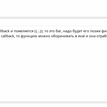
lback и появляется ({...}); то это баг, надо будет его позже фи
 callback, то функцию можно оборачивать в eval и она отраб