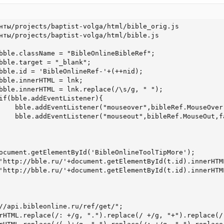
нты/projects/baptist-volga/html/bible_orig.js

нты/projects/baptist-volga/html/bible.js

bble.className = "BibleOnlineBibleRef";

bble.target = "_blank";

bble.id = 'BibleOnlineRef-'+(++nid);

bble.innerHTML = lnk;

bble.innerHTML = lnk.replace(/\s/g, " ");

if(bble.addEventListener){

    bble.addEventListener("mouseover",bibleRef.MouseOver,
    bble.addEventListener("mouseout",bibleRef.MouseOut,fa
ocument.getElementById('BibleOnlineToolTipMore');

'http://bble.ru/'+document.getElementById(t.id).innerHTM
'http://bble.ru/'+document.getElementById(t.id).innerHTM
//api.bibleonline.ru/ref/get/";

rHTML.replace(/: +/g, ".").replace(/ +/g, "+").replace(/