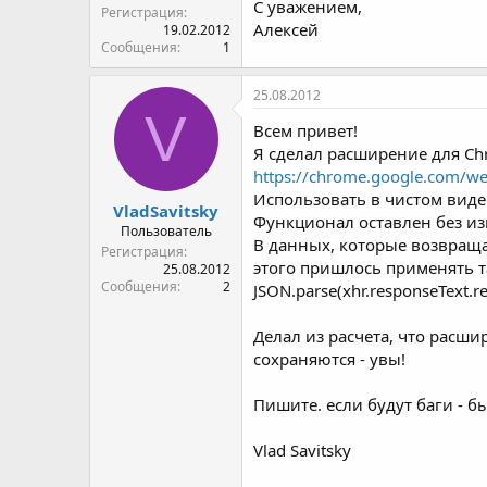
С уважением,
Регистрация
Алексей
19.02.2012
Сообщения
1
25.08.2012
V
Всем привет!
Я сделал расширение для Ch
https://chrome.google.com/we
Использовать в чистом виде 
VladSavitsky
Функционал оставлен без и
Пользователь
В данных, которые возвращае
Регистрация
этого пришлось применять 
25.08.2012
Сообщения
2
JSON.parse(xhr.responseText.repla
Делал из расчета, что расши
сохраняются - увы!
Пишите. если будут баги - б
Vlad Savitsky