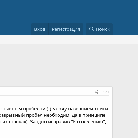
Вход
Регистрация
Поиск
#21
разрывным пробелом ( ) между названием книги
неразрывный пробел необходим. Да в принципе
ных строках). Заодно исправив "К сожелению",