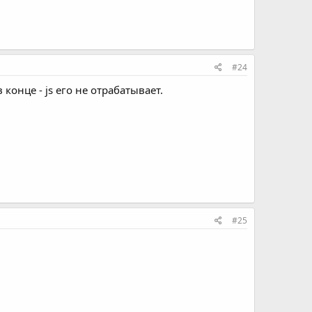
#24
конце - js его не отрабатывает.
#25