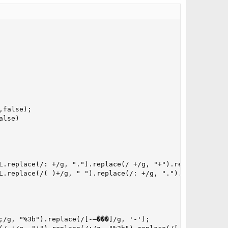
false);

lse)

L.replace(/: +/g, ".").replace(/ +/g, "+").replace(/;/g, 
L.replace(/( )+/g, " ").replace(/: +/g, ".").replace(/ +
;/g, "%3b").replace(/[-—���]/g, '-');
