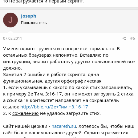
то не загружается и первый скрипт.
Joseph
J
Пользователь
07.02.2011
#6
У меня скрипт грузится и в опере всё нормально. В
остальных браузерах непонятно. Вставляю по
инструкции, значит работать у других пользователей всё
должно.
Заметил 2 ошибки в работе скрипта: одна
функциональная, другая орфографическая.
1. если указываешь с какого по какой стих запрашивать,
к примеру 2е Тим. 3:16-17, он не может загрузить 2 стиха,
а ссылка "В контексте" направляет на сокращатель
ссылок
http://bble.ru/2е+Тим.+3.16-17
2. К
сож
е
лению
не удалось загрузить стих.
Сайт нашей церкви -
nazareth.su
. Хотелось бы, чтобы наш
сайт был в вашем каталоге друзей. Скрипт я разместил