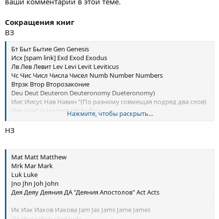
ваши комментарии в этой теме.
Сокращения книг
ВЗ
Бт Быт Бытие Gen Genesis
Исх [spam link] Exd Exod Exodus
Лв Лев Левит Lev Levi Levit Leviticus
Чc Чис Числ Числа Чисел Numb Number Numbers
Втрзк Втор Второзаконие
Deu Deut Deuteron Deuteronomy Dueteronomy)
Иис Иисус Нав Навин "(По разному совмещая подряд два слов)
Иис Нав" Js Jos Josh Jsh Joshua
Нажмите, чтобы раскрыть...
Сд Суд Судьи Судей Jdg Judg Jdgs Judgs Jdge Jdges Judge Judges
Руф Руфь Rth Ruth
НЗ
Ез Езд Ездр Ездра Ezr Ezra
Нм Неем Неемия Neh Nehen Nehemiah
Ес Есф Есфирь Эс Эсф Эсфирь
Mat Matt Matthew
Es Est Esth Esther
Mrk Mar Mark
Ив Иов Job
Luk Luke
Пс Псл Псал Псалт Псалтирь Псалом [spam link] Psm Pslm Pss
Jno Jhn Joh John
Psa Psal Psalm Psalms
Дея Деяy Деяния ДА "Деяния Апостолов" Act Acts
Пр Прит Притч Притчи [spam link] Pro Prv Prvbs Prov Proverb
Proverbs
Ик Иак Иаков Иакова Jam Jas Jams Jame James
Ек Екк Еккл Екклесиаст Екклезиаст Эк Экк Эккл Экклесиаст
Ид Иуда Иуды Jud Jude