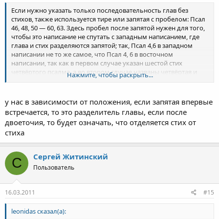
Если нужно указать только последовательность глав без
стихов, также используется тире или запятая с пробелом: Псал
46, 48, 50 — 60, 63. Здесь пробел после запятой нужен для того,
чтобы это написание не спутать с западным написанием, где
глава и стих разделяются запятой; так, Псал 4,6 в западном
написании не то же самое, что Псал 4, 6 в восточном
написании, так как в первом случае указан шестой стих
четвёртого псалма, а во втором случае названы четвёртая и
Нажмите, чтобы раскрыть...
шестая главы Псалтиря.
у нас в зависимости от положения, если запятая впервые
встречается, то это разделитель главы, если после
двоеточия, то будет означать, что отделяется стих от
стиха
Сергей Житинский
С
Пользователь
16.03.2011
#15
leonidas сказал(а):