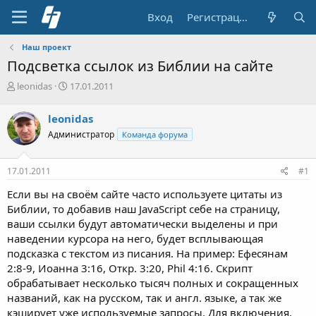
Вход
Регистрация
Наш проект
Подсветка ссылок из Библии на сайте
А
Д
leonidas
17.01.2011
в
а
т
т
leonidas
о
а
Администратор
Команда форума
р
н
т
а
е
ч
17.01.2011
#1
м
а
ы
л
Если вы на своём сайте часто используете цитаты из
а
Библии, то добавив наш JavaScript себе на страницу,
ваши ссылки будут автоматически выделены и при
наведении курсора на него, будет всплывающая
подсказка с текстом из писания. На пример: Ефесянам
2:8-9, Иоанна 3:16, Откр. 3:20, Phil 4:16. Скрипт
обрабатывает несколько тысяч полных и сокращенных
названий, как на русском, так и англ. языке, а так же
кэширует уже используемые запросы. Для включения,