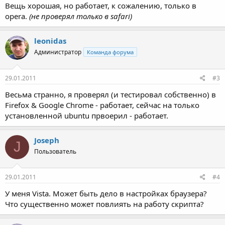
Ga Gn
Вещь хорошая, но работает, к сожалению, только в
Hb He Hk Ho Hs Hg
opera.
(не проверял только в safari)
Is
J Jd Ja Jm Jn Jb Je Jg Jr Ju
La Lm Le Lv Lu Lk
leonidas
Mi Ml Mr Mk Mt Ma
Администратор
Команда форума
Na Ne Nu Nm Nb
Ob
Ph Pp Pr Ps Pm
29.01.2011
#3
Rm Ro Re Rv Ru Rt Rh
Весьма странно, я проверял (и тестировал собственно) в
Sg Ss So
Ti Tt
Firefox & Google Chrome - работает, сейчас на только
Qo
установленной ubuntu првоерил - работает.
Ze Zc Zp
Joseph
J
Пользователь
29.01.2011
#4
У меня Vista. Может быть дело в настройках браузера?
Что существенно может повлиять на работу скрипта?