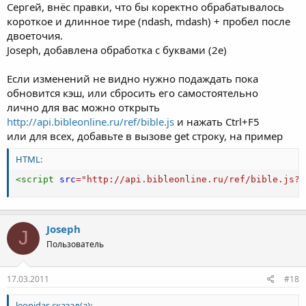
Сергей, внёс правки, что бы коректно обрабатывалось
короткое и длинное тире (ndash, mdash) + пробел после
двоеточия.
Joseph, добавлена обработка с буквами (2е)
Если изменений не видно нужно подаждать пока
обновится кэш, или сбросить его самостоятельно
лично для вас можно открыть
http://api.bibleonline.ru/ref/bible.js
и нажать Ctrl+F5
или для всех, добавьте в вызове get строку, на пример
HTML:
<
script
src
=
"
http://api.bibleonline.ru/ref/bible.js?v
Joseph
J
Пользователь
17.03.2011
#18
leonidas сказал(а):