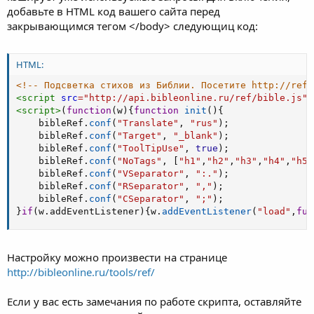
добавьте в HTML код вашего сайта перед
закрывающимся тегом </body> следующиц код:
HTML:
<!-- Подсветка стихов из Библии. Посетите http://ref.
<
script
src
=
"
http://api.bibleonline.ru/ref/bible.js
"
<
script
>
(
function
(
w
)
{
function
init
(
)
{
    bibleRef
.
conf
(
"Translate"
,
"rus"
)
;
    bibleRef
.
conf
(
"Target"
,
"_blank"
)
;
    bibleRef
.
conf
(
"ToolTipUse"
,
true
)
;
    bibleRef
.
conf
(
"NoTags"
,
[
"h1"
,
"h2"
,
"h3"
,
"h4"
,
"h5"
    bibleRef
.
conf
(
"VSeparator"
,
":."
)
;
    bibleRef
.
conf
(
"RSeparator"
,
","
)
;
    bibleRef
.
conf
(
"CSeparator"
,
";"
)
;
}
if
(
w
.
addEventListener
)
{
w
.
addEventListener
(
"load"
,
fun
Настройку можно произвести на странице
http://bibleonline.ru/tools/ref/
Если у вас есть замечания по работе скрипта, оставляйте