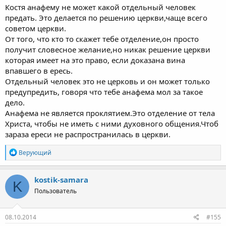
Костя анафему не может какой отдельный человек
предать. Это делается по решению церкви,чаще всего
советом церкви.
От того, что кто то скажет тебе отделение,он просто
получит словесное желание,но никак решение церкви
которая имеет на это право, если доказана вина
впавшего в ересь.
Отдельный человек это не церковь и он может только
предупредить, говоря что тебе анафема мол за такое
дело.
Анафема не является проклятием.Это отделение от тела
Христа, чтобы не иметь с ними духовного общения.Чтоб
зараза ереси не распространилась в церкви.
Р
Верующий
е
а
к
kostik-samara
K
ц
Пользователь
и
и
:
08.10.2014
#155