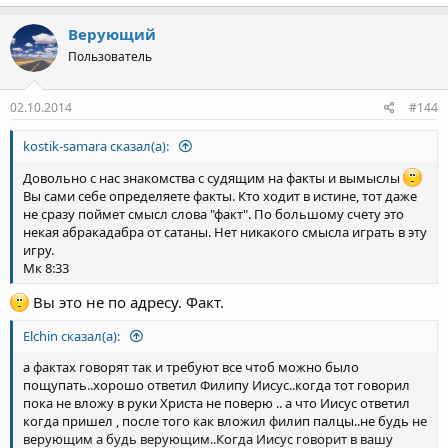
Верующий
Пользователь
02.10.2014
#144
kostik-samara сказал(а):
Довольно с нас знакомства с судящим на факты и вымыслы
Вы сами себе определяете факты. Кто ходит в истине, тот даже
не сразу поймет смысл слова "факт". По большому счету это
некая абракадабра от сатаны. Нет никакого смысла играть в эту
игру.
Мк 8:33
Вы это не по адресу. Факт.
Elchin сказал(а):
а фактах говорят так и требуют все чтоб можно было
пощупать..хорошо ответил Филипу Иисус..когда тот говорил
пока не вложу в руки Христа не поверю .. а что Иисус ответил
когда пришел , после того как вложил филип палцы..не будь не
верующим а будь верующим..Когда Иисус говорит в вашу