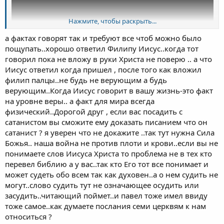
Нажмите, чтобы раскрыть...
а фактах говорят так и требуют все чтоб можно было
пощупать..хорошо ответил Филипу Иисус..когда тот
говорил пока не вложу в руки Христа не поверю .. а что
Иисус ответил когда пришел , после того как вложил
филип палцы..не будь не верующим а будь
верующим..Когда Иисус говорит в вашу жизнь-это факт
на уровне веры.. а факт для мира всегда
физический..Дорогой друг , если вас посадить с
сатанистом вы сможите ему доказать писанием что он
сатанист ? я уверен что не докажите ..так тут нужна Сила
Божья.. наша война не против плоти и крови..если вы не
понимаете слов Иисуса Христа то проблема не в тех кто
перевел библию а у вас..так кто Его тот все понимает и
может судеть обо всем так как духовен..а о нем судить не
могут..слово судить тут не означающее осудить или
засудить..читающий поймет..и павел тоже имел ввиду
тоже самое..как думаете послания семи церквям к нам
относиться ?