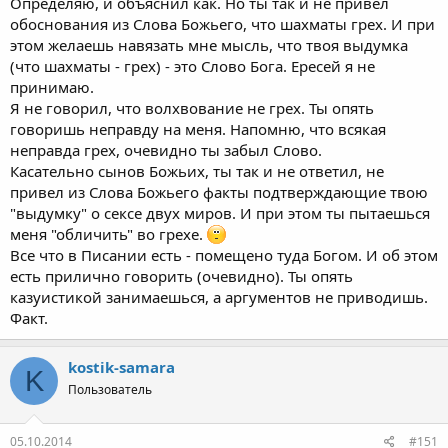
Определяю, и объяснил как. Но ты так и не привел
Что до твоей странной просьбы об учении Христа и
обоснования из Слова Божьего, что шахматы грех. И при
размножения людей, то есть же приличия. По каким книгам ты
этом желаешь навязать мне мысль, что твоя выдумка
сам научился размножению? Приличны ли они, изложение и
(что шахматы - грех) - это Слово Бога. Ересей я не
суть их, чтобы поместить их в писание? Справочник по
принимаю.
акушерству и гинекологии не ставится в передний угол, как бы
ты не просил об этом. Пс 50:7
Я не говорил, что волхвование не грех. Ты опять
говоришь неправду на меня. Напомню, что всякая
неправда грех, очевидно ты забыл Слово.
Касательно сынов Божьих, ты так и не ответил, не
привел из Слова Божьего факты подтверждающие твою
"выдумку" о сексе двух миров. И при этом ты пытаешься
меня "обличить" во грехе.
Все что в Писании есть - помещено туда Богом. И об этом
есть прилично говорить (очевидно). Ты опять
казуистикой занимаешься, а аргументов не приводишь.
Факт.
kostik-samara
K
Пользователь
05.10.2014
#151