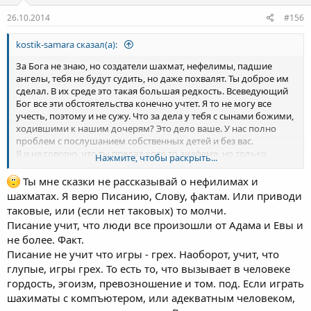
26.10.2014
#156
kostik-samara сказал(а):
За Бога не знаю, но создатели шахмат, нефелимы, падшие
ангелы, тебя не будут судить, но даже похвалят. Ты доброе им
сделал. В их среде это такая большая редкость. Всеведующий
Бог все эти обстоятельства конечно учтет. Я то не могу все
учесть, поэтому и не сужу. Что за дела у тебя с сынами божими,
ходившими к нашим дочерям? Это дело ваше. У нас полно
проблем с послушанием собственных детей и без вас.
Я и не говорю, что ты предал кого то анафеме, но только
Нажмите, чтобы раскрыть...
достал ее и вертишь в руках, с любопытством ребенка,
нашедшего боевую гранату.
Ты мне сказки не рассказывай о нефилимах и
анафемы детям не игрушки
шахматах. Я верю Писанию, Слову, фактам. Или приводи
таковые, или (если нет таковых) то молчи.
Писание учит, что люди все произошли от Адама и Евы и
не более. Факт.
Писание не учит что игры - грех. Наоборот, учит, что
глупые, игры грех. То есть то, что вызывает в человеке
гордость, эгоизм, превозношение и том. под. Если играть
шахиматы с компъютером, или адекватным человеком,