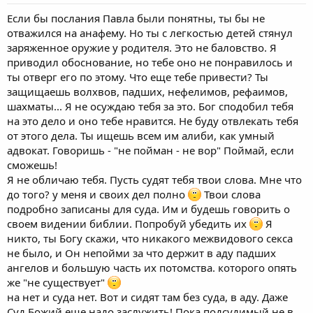
Если бы послания Павла были понятны, ты бы не
отважился на анафему. Но ты с легкостью детей стянул
заряженное оружие у родителя. Это не баловство. Я
приводил обоснование, но тебе оно не понравилось и
ты отверг его по этому. Что еще тебе привести? Ты
защищаешь волхвов, падших, нефелимов, рефаимов,
шахматы... Я не осуждаю тебя за это. Бог сподобил тебя
на это дело и оно тебе нравится. Не буду отвлекать тебя
от этого дела. Ты ищешь всем им алиби, как умный
адвокат. Говоришь - "не пойман - не вор" Поймай, если
сможешь!
Я не обличаю тебя. Пусть судят тебя твои слова. Мне что
до того? у меня и своих дел полно
Твои слова
подробно записаны для суда. Им и будешь говорить о
своем видении библии. Попробуй убедить их
Я
никто, ты Богу скажи, что никакого межвидового секса
не было, и Он непойми за что держит в аду падших
ангелов и большую часть их потомства. которого опять
же "не существует"
на нет и суда нет. Вот и сидят там без суда, в аду. Даже
Суд Божий еще надо заслужить! Пока подсудимый не в