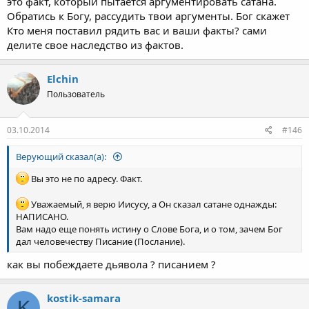
это факт, который пытается аргументировать сатана.
Обратись к Богу, рассудить твои аргументы. Бог скажет
Кто меня поставил рядить вас и ваши факты? сами
делите свое наследство из фактов.
Elchin
Пользователь
03.10.2014
#146
Верующий сказал(а):
Вы это не по адресу. Факт.
Уважаемый, я верю Иисусу, а Он сказал сатане однажды:
НАПИСАНО.
Вам надо еще понять истину о Слове Бога, и о том, зачем Бог
дал человечеству Писание (Послание).
как вы побеждаете дьявола ? писанием ?
kostik-samara
K