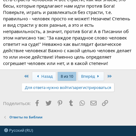
бесы, которые предлагают нам идти против Бога!
Поверьте, играть и развлекаться без страсти, т.е.
правильно - человек просто не может! Незачем! Степень
и вид страсти у всех разные, а это и есть
неправильность, а значит, против Бога! А в Писании об
этом написано так: "За каждое праздное слово человек
ответит на суде!" Неважно как выглядит физическое
действие человека! Важно с какой целью человек делает
то или иное действие! Именно цель определяет
согрешает человек или нет, и в какой степени!
Первый
Последняя
Назад
8 из 10
Вперёд
Для ответа нужно войти/зарегистрироваться
Facebook
Twitter
Pinterest
Tumblr
WhatsApp
Электронная поч
Ссылка
Поделиться:
Ответы по Библии
Русский (RU)