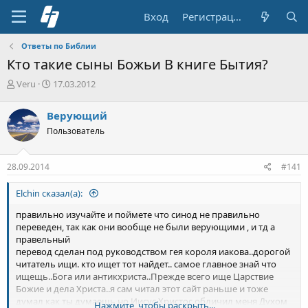
Вход
Регистрация
Ответы по Библии
Кто такие сыны Божьи В книге Бытия?
А
Д
Veru
17.03.2012
в
а
т
т
Верующий
о
а
Пользователь
р
н
т
а
е
ч
28.09.2014
#141
м
а
ы
л
Elchin сказал(а):
а
правильно изучайте и поймете что синод не правильно
переведен, так как они вообще не были верующими , и тд а
правельный
перевод сделан под руководством гея короля иакова..дорогой
читатель ищи. кто ищет тот найдет.. самое главное знай что
ищещь..Бога или антикхриста..Прежде всего ище Царствие
Божие и дела Христа..я сам читал этот сайт раньше и тоже
думал как ты думаешь но Иисус Христос обличил меня Духом
Нажмите, чтобы раскрыть...