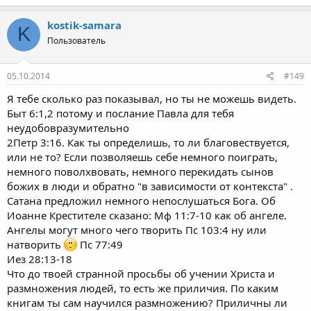
kostik-samara
K
Пользователь
05.10.2014
#149
Я тебе сколько раз показывал, но ты не можешь видеть.
Быт 6:1,2 потому и послание Павла для тебя
неудобовразумительно
2Петр 3:16. Как ты определишь, то ли благовествуется,
или не то? Если позволяешь себе немного поиграть,
немного поволхвовать, немного перекидать сынов
божих в люди и обратно "в зависимости от контекста" .
Сатана предложил немного непослушаться Бога. Об
Иоанне Крестителе сказано: Мф 11:7-10 как об ангеле.
Ангелы могут много чего творить Пс 103:4 ну или
натворить
Пс 77:49
Иез 28:13-18
Что до твоей странной просьбы об учении Христа и
размножения людей, то есть же приличия. По каким
книгам ты сам научился размножению? Приличны ли