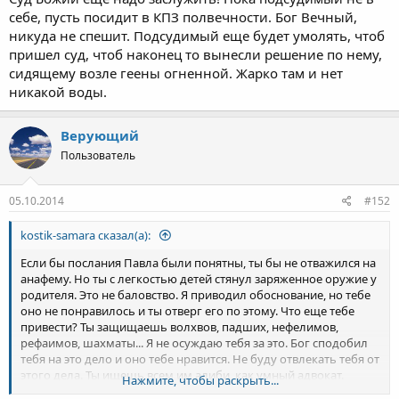
себе, пусть посидит в КПЗ полвечности. Бог Вечный,
никуда не спешит. Подсудимый еще будет умолять, чтоб
пришел суд, чтоб наконец то вынесли решение по нему,
сидящему возле геены огненной. Жарко там и нет
никакой воды.
Верующий
Пользователь
05.10.2014
#152
kostik-samara сказал(а):
Если бы послания Павла были понятны, ты бы не отважился на
анафему. Но ты с легкостью детей стянул заряженное оружие у
родителя. Это не баловство. Я приводил обоснование, но тебе
оно не понравилось и ты отверг его по этому. Что еще тебе
привести? Ты защищаешь волхвов, падших, нефелимов,
рефаимов, шахматы... Я не осуждаю тебя за это. Бог сподобил
тебя на это дело и оно тебе нравится. Не буду отвлекать тебя от
этого дела. Ты ищешь всем им алиби, как умный адвокат.
Нажмите, чтобы раскрыть...
Говоришь - "не пойман - не вор" Поймай, если сможешь!