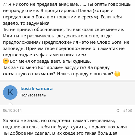
Я не обличаю тебя. Пусть судят тебя твои слова. Мне что до
?? Я никого не предавал анафеме. ..... Ты опять говоришь
того? у меня и своих дел полно
Твои слова подробно
неправду о мне. Я процитировал Павла (который
записаны для суда. Им и будешь говорить о своем видении
передал волю Бога в отношении к ересям). Если тебя
библии. Попробуй убедить их
Я никто, ты Богу скажи, что
задело, то задумайся.
никакого межвидового секса не было, и Он непойми за что
Ты не привел обоснования, ты высказал свое мнение.
держит в аду падших ангелов и большую часть их потомства.
Или ты не различаешь где доказательство, а где
которого опять же "не существует"
предположения? Предположения - это не Слово Бога, не
на нет и суда нет. Вот и сидят там без суда, в аду. Даже Суд
Божий еще надо заслужить! Пока подсудимый не в себе, пусть
заповедь. Причем твое предположение о шахматах не
посидит в КПЗ полвечности. Бог Вечный, никуда не спешит.
подтверждается фактами и писанием.
Подсудимый еще будет умолять, чтоб пришел суд, чтоб
Бог меня оправдывает, а ты судишь.
наконец то вынесли решение по нему,
Так за что меня Бог должен засудить? За правду
сидящему возле геены огненной. Жарко там и нет никакой
сказанную о шахматах? Или за правду о ангелах?
воды.
kostik-samara
K
Пользователь
06.10.2014
#153
За Бога не знаю, но создатели шахмат, нефелимы,
падшие ангелы, тебя не будут судить, но даже похвалят.
Ты доброе им сделал. В их среде это такая большая