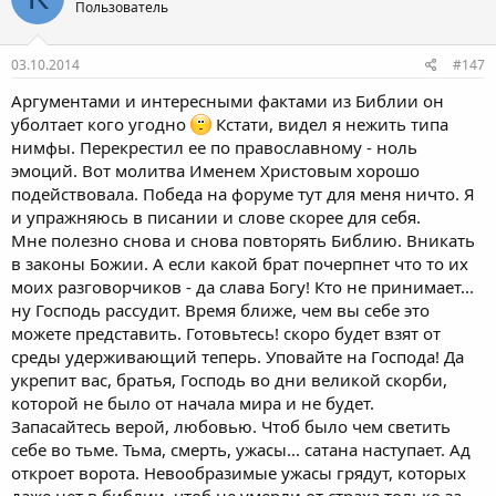
Пользователь
03.10.2014
#147
Аргументами и интересными фактами из Библии он
уболтает кого угодно
Кстати, видел я нежить типа
нимфы. Перекрестил ее по православному - ноль
эмоций. Вот молитва Именем Христовым хорошо
подействовала. Победа на форуме тут для меня ничто. Я
и упражняюсь в писании и слове скорее для себя.
Мне полезно снова и снова повторять Библию. Вникать
в законы Божии. А если какой брат почерпнет что то их
моих разговорчиков - да слава Богу! Кто не принимает...
ну Господь рассудит. Время ближе, чем вы себе это
можете представить. Готовьтесь! скоро будет взят от
среды удерживающий теперь. Уповайте на Господа! Да
укрепит вас, братья, Господь во дни великой скорби,
которой не было от начала мира и не будет.
Запасайтесь верой, любовью. Чтоб было чем светить
себе во тьме. Тьма, смерть, ужасы... сатана наступает. Ад
откроет ворота. Невообразимые ужасы грядут, которых
даже нет в библии, чтоб не умерли от страха только за