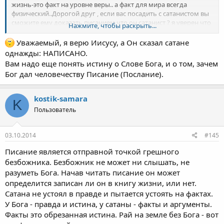
жизнь-это факт на уровне веры.. а факт для мира всегда
физический..Дорогой друг , если вас посадить с сатанистом вы
сможите ему доказать писанием что он сатанист ? я уверен что
Нажмите, чтобы раскрыть...
не докажите ..так тут нужна Сила Божья.. наша война не против
плоти и крови..если вы не понимаете слов Иисуса Христа то
Уважаемый, я верю Иисусу, а Он сказал сатане
проблема не в тех кто перевел библию а у вас..так кто Его тот
однажды: НАПИСАНО.
все понимает и может судеть обо всем так как духовен..а о нем
Вам надо еще понять истину о Слове Бога, и о том, зачем
судить не могут..слово судить тут не означающее осудить или
Бог дал человечеству Писание (Послание).
засудить..читающий поймет..и павел тоже имел ввиду тоже
самое..как думаете послания семи церквям к нам относиться ?
kostik-samara
K
Пользователь
03.10.2014
#145
Писание является отправной точкой грешного
безбожника. Безбожник не может ни слышать, не
разуметь Бога. Начав читать писание он может
определится записан ли он в книгу жизни, или нет.
Сатана не устоял в правде и пытается устоять на фактах.
У Бога - правда и истина, у сатаны - факты и аргументы.
Факты это обрезанная истина. Рай на земле без Бога - вот