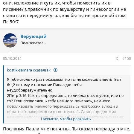
они, изложение и суть их, чтобы поместить их в
писание? Справочник по акушерству и гинекологии не
ставится в передний угол, как бы ты не просил об этом.
Пс 50:7
Верующий
Пользователь
05.10.2014
#150
kostik-samara сказал(а):
Я тебе сколько раз показывал, но ты не можешь видеть. Быт
6:1,2 потому и послание Павла для тебя
неудобовразумительно
2Петр 3:16. Как ты определишь, то ли благовествуется, или не
то? Если позволяешь себе немного поиграть, немного
поволхвовать, немного перекидать сынов божих в люди и
обратно "в зависимости от контекста" . Сатана предложил
немного непослушаться Бога. Об Иоанне Крестителе сказано:
Нажмите, чтобы раскрыть...
Мф 11:7-10 как об ангеле. Ангелы могут много чего творить Пс
103:4 ну или натворить
Пс 77:49
Послания Павла мне понятны. Ты сказал неправду о мне.
Иез 28:13-18