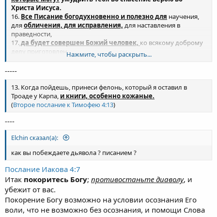
Христа Иисуса.
16.
Все Писание богодухновенно и полезно для
научения,
для
обличения, для исправления,
для наставления в
праведности,
17.
да будет совершен Божий человек,
ко всякому доброму
делу приготовлен.
Нажмите, чтобы раскрыть...
(
Второе послание к Тимофею 3:15-17
)
-----
13. Когда пойдешь, принеси фелонь, который я оставил в
Троаде у Карпа,
и книги, особенно кожаные.
(
Второе послание к Тимофею 4:13
)
----
Elchin сказал(а):
как вы побеждаете дьявола ? писанием ?
Послание Иакова 4:7
Итак
покоритесь Богу
;
противостаньте диаволу
, и
убежит от вас.
Покорение Богу возможно на условии осознания Его
воли, что не возможно без осознания, и помощи Слова