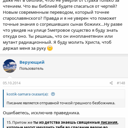
чтением. Что вы библией будете спасаться от чертей?
Новым современным переводом, который точнее
старославянского? Правда и я не уверен что поможет
точные знания о согрешивших сынах божиих...Ну разве
что увидев на улице 5метровое существо я буду знать
откуда оно. Ты решишь, что он инопланетянин или
мутант радиационный. Я буду молить Христа, чтоб
держал меня за руку
Верующий
Пользователь
05.10.2014
#148
kostik-samara сказал(а):
Писание является отправной точкой грешного безбожника.
Ошибаетесь, исключив праведника.
15. Притом же
ты из детства знаешь священные
писания
,
которые могут
умудрить тебя во спасение верою во