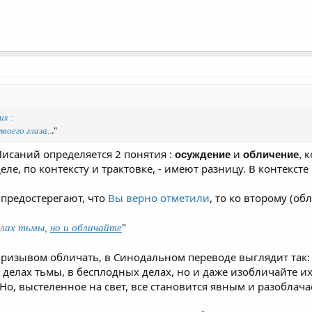
х :
."
воего глаза..
исаний определяется 2 понятия :
и
к
осуждение
обличение
,
ле, по контексту и трактовке, - имеют разницу. В контекст
 предостерегают, что
Вы верно отметили
, то ко второму (о
"
елах тьмы,
но и обличайте
ризывом обличать, в Синодальном переводе выглядит так:
 делах тьмы, в бесплодных делах, но и даже изобличайте их.
Но, выстеленное на свет, все становится явным и разоблачае