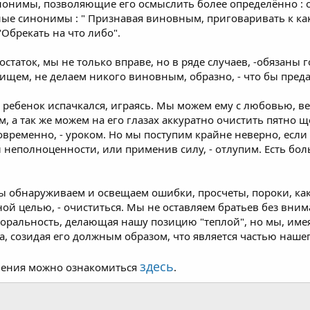
инонимы, позволяющие его осмыслить более определённо :
иные синонимы : " Признавая виновным, приговаривать к к
Обрекать на что либо".
таток, мы не только вправе, но в ряде случаев, -обязаны г
ищем, не делаем никого виновным, образно, - что бы преда
: ребенок испачкался, играясь. Мы можем ему с любовью, ве
, а так же можем на его глазах аккуратно очистить пятно щ
временно, - уроком. Но мы поступим крайне неверно, если 
 неполноценности, или применив силу, - отлупим. Есть бол
мы обнаруживаем и освещаем ошибки, просчеты, пороки, как 
ой целью, - очиститься. Мы не оставляем братьев без внима
моральность, делающая нашу позицию "теплой", но мы, имея
а, созидая его должным образом, что является частью наш
здесь
чения можно ознакомиться
.