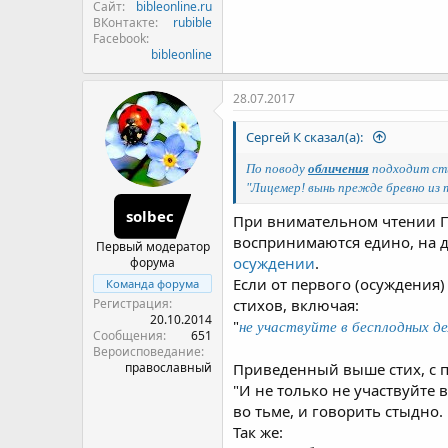
Сайт
bibleonline.ru
ВКонтакте
rubible
Facebook
bibleonline
28.07.2017
Сергей К сказал(а):
По поводу
обличения
подходит сти
"Лицемер! вынь прежде бревно из т
solbec
При внимательном чтении П
воспринимаются едино, на де
Первый модератор
осуждении
.
форума
Если от первого (осуждения)
Команда форума
Регистрация
стихов, включая:
20.10.2014
"
не участвуйте в бесплодных д
Сообщения
651
Вероисповедание
православный
Приведенный выше стих, с п
"И не только не участвуйте в
во тьме, и говорить стыдно. 
Так же: