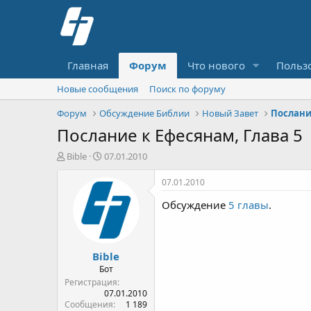
Главная
Форум
Что нового
Польз
Новые сообщения
Поиск по форуму
Форум
Обсуждение Библии
Новый Завет
Послани
Послание к Ефесянам, Глава 5
А
Д
Bible
07.01.2010
в
а
т
т
07.01.2010
о
а
Обсуждение
5 главы
.
р
н
т
а
е
ч
м
а
Bible
ы
л
а
Бот
Регистрация
07.01.2010
Сообщения
1 189