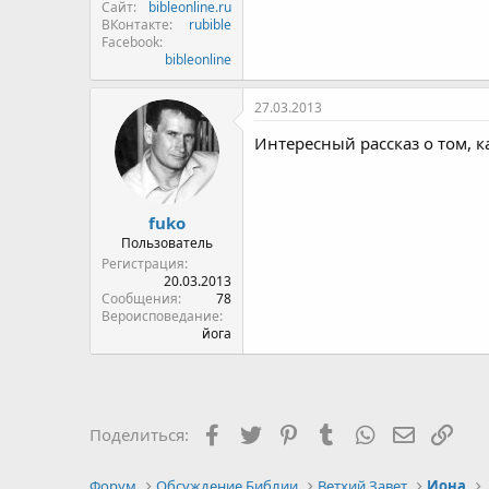
Сайт
bibleonline.ru
ВКонтакте
rubible
Facebook
bibleonline
27.03.2013
Интересный рассказ о том, к
fuko
Пользователь
Регистрация
20.03.2013
Сообщения
78
Вероисповедание
йога
Facebook
Twitter
Pinterest
Tumblr
WhatsApp
Электро
Ссы
Поделиться:
Форум
Обсуждение Библии
Ветхий Завет
Иона