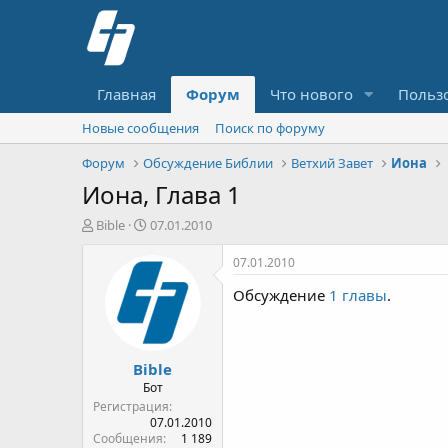
Главная
Форум
Что нового
Польз
Новые сообщения
Поиск по форуму
Форум
Обсуждение Библии
Ветхий Завет
Иона
Иона, Глава 1
А
Д
Bible
07.01.2010
в
а
т
т
07.01.2010
о
а
Обсуждение
1 главы
.
р
н
т
а
е
ч
м
а
Bible
ы
л
а
Бот
Регистрация
07.01.2010
Сообщения
1 189