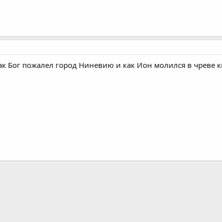
ак Бог пожалел город Ниневию и как Ион молился в чреве к
нная почта
лка