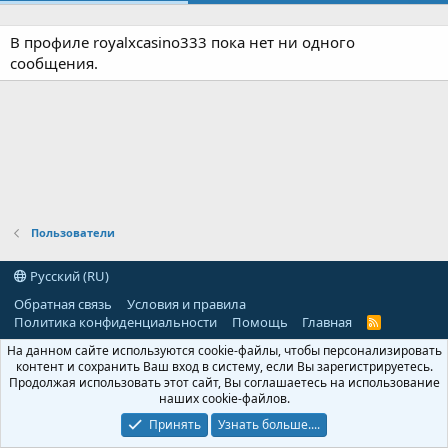
В профиле royalxcasino333 пока нет ни одного
сообщения.
Пользователи
Русский (RU)
Обратная связь
Условия и правила
Политика конфиденциальности
Помощь
Главная
R
S
На данном сайте используются cookie-файлы, чтобы персонализировать
S
контент и сохранить Ваш вход в систему, если Вы зарегистрируетесь.
Продолжая использовать этот сайт, Вы соглашаетесь на использование
наших cookie-файлов.
Принять
Узнать больше....