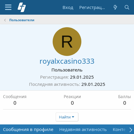
Вход
Регистрация
Пользователи
R
royalxcasino333
Пользователь
Регистрация
29.01.2025
Последняя активность
29.01.2025
Сообщения
Реакции
Баллы
0
0
0
Найти
Сообщения в профиле
Недавняя активность
Контент