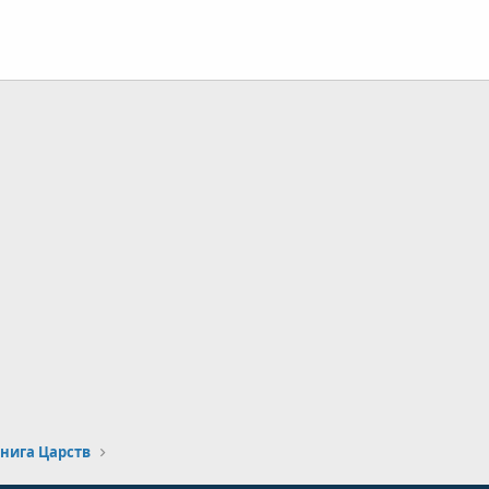
нная почта
лка
книга Царств