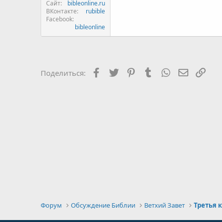
Сайт
bibleonline.ru
ВКонтакте
rubible
Facebook
bibleonline
Facebook
Twitter
Pinterest
Tumblr
WhatsApp
Электро
Ссы
Поделиться:
Форум
Обсуждение Библии
Ветхий Завет
Третья 