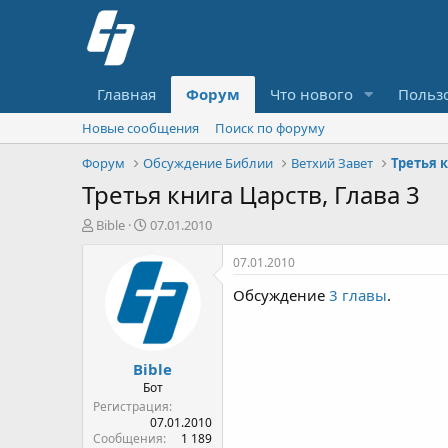
Главная
Форум
Что нового
Польз
Новые сообщения
Поиск по форуму
Форум
Обсуждение Библии
Ветхий Завет
Третья 
Третья книга Царств, Глава 3
А
Д
Bible
07.01.2010
в
а
т
т
07.01.2010
о
а
Обсуждение
3 главы
.
р
н
т
а
е
ч
м
а
Bible
ы
л
а
Бот
Регистрация
07.01.2010
Сообщения
1 189