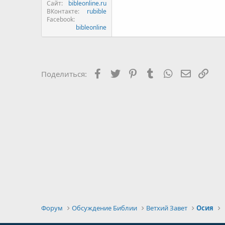
Сайт
bibleonline.ru
ВКонтакте
rubible
Facebook
bibleonline
Facebook
Twitter
Pinterest
Tumblr
WhatsApp
Электро
Ссы
Поделиться:
Форум
Обсуждение Библии
Ветхий Завет
Осия