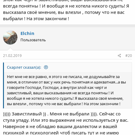
всегда понятны ! И вообще я не хотела никого судить! Я
высказала своё мнение, вы влезли , потому что не вас
выбрали ! На этом закончим !
Elchin
Пользователь
21.02.2019
#20
Скарлет сказал(а):
Нет мне не все равно, я этого не писала, не додумывайте за
меня, в отличии от вас у них речь понятная и адекватная...а вы
говорите Господи, Господи, а внутри злой как черт и
завистливый, ваши высказывания не всегда понятны ! И
вообще я не хотела никого судить! Я высказала своё мнение,
вы влезли , потому что не вас выбрали ! На этом закончим !
))))) Завистливый )) . Меня не выбрали )))). Сейчас со
стула упаду. Или это выражение не используеться у вас.
Наверное я не обладаю вашим диалектом и вашей
психикой и психологией чтоб писать тут и не имею