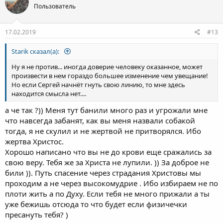
Пользователь
17.02.2019
#13
Starik сказал(а):
Ну я не против... иногда доверие человеку оказанное, может
произвести в нем гораздо большее изменение чем увещание!
Но если Сергей начнёт гнуть свою линию, то мне здесь
находится смысла нет....
а че так ?)) Меня тут банили много раз и угрожали мне
что навсегда забанят, как вы меня назвали собакой
тогда, я не скулил и не жертвой не притворялся. Ибо
жертва Христос.
Хорошо написано что вы не до крови еще сражались за
свою веру. Тебя же за Христа не лупили. )) За доброе не
били )). Путь спасение через страдания Христовы мы
проходим а не через высокомудрие . Ибо избираем не по
плоти жить а по Духу. Если тебя не много прижали а ты
уже бежишь отсюда то что будет если физичечки
пресануть тебя? )