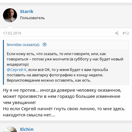
а
к
Starik
ц
Пользователь
и
и
:
17.02.2019
#12
leonidas сказал(а):
Если кому есть, что сказать, то или говорите, или, как
говориться -- потом уже молчите (в субботу у нас будет новый
модератор)
@Сергей К
, если всё ОК, то у меня будет к вам просьба
поставить на аватарку фотографию к концу недели.
Вероисповедание можно оставлять, как есть.
Ну я не против... иногда доверие человеку оказанное,
может произвести в нем гораздо большее изменение
чем увещание!
Но если Сергей начнёт гнуть свою линию, то мне здесь
находится смысла нет....
Elchin