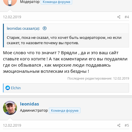
Модератор
Команда форума
и
и
:
12.02.2019
#4
leonidas сказал(а):
Старик, пока не сказал, что хочет быть модератором, но если
скажет, то назовите почему вы против.
Мое слово что то значит ? Врядли , да и это ваш сайт
ставьте кого хотите ! А так коментарии его вы поудаляли
где он обзывался , как мирские люди поддаваясь
эмоциональным всплескам из бездны !
Последнее редактирование:
12.02.2019
Р
Elchin
е
а
к
leonidas
ц
Администратор
Команда форума
и
и
:
12.02.2019
#5