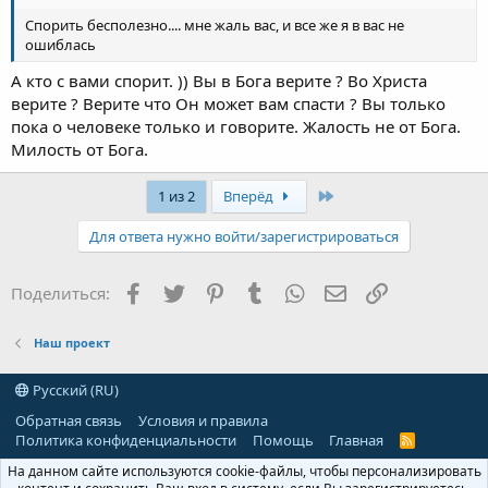
Спорить бесполезно.... мне жаль вас, и все же я в вас не
ошиблась
А кто с вами спорит. )) Вы в Бога верите ? Во Христа
верите ? Верите что Он может вам спасти ? Вы только
пока о человеке только и говорите. Жалость не от Бога.
Милость от Бога.
Последняя
1 из 2
Вперёд
Для ответа нужно войти/зарегистрироваться
Facebook
Twitter
Pinterest
Tumblr
WhatsApp
Электронная поч
Ссылка
Поделиться:
Наш проект
Русский (RU)
Обратная связь
Условия и правила
Политика конфиденциальности
Помощь
Главная
R
S
На данном сайте используются cookie-файлы, чтобы персонализировать
S