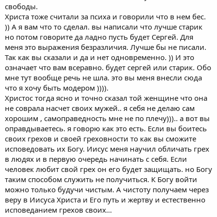
свободы.
Христа тоже считали за психа и говорили что в нем бес.
)) А я вам что то сделал. вы написали что лучше старик
но потом говорите да ладно пусть будет Сергей. Для
меня это выражения безразличия. Лучше бы не писали.
Так как вы сказали и да и нет одновременно. )) И это
означает что вам всеравно. будет сергей или старик. Обо
мне тут вообще речь не шла. это вы меня внесли сюда
что я хочу быть модером )))).
Христос тогда ясно и точно сказал той женщине что она
не соврала насчет своих мужей.. я себя не делаю сам
хорошим , самоправедность мне не по плечу))).. а вот вы
оправдываетесь. я говорю как это есть. Если вы боитесь
своих грехов и своей греховности то как вы сможите
исповедовать их Богу. Иисус меня научил обличать грех
в людях и в первую очередь начинать с себя. Если
человек любит свой грех он его будет защищать. но Богу
таким способом служить не получиться. К Богу войти
можно только будучи чистым. А чистоту получаем через
веру в Иисуса Христа и Его путь и жертву и естественно
исповеданием грехов своих...