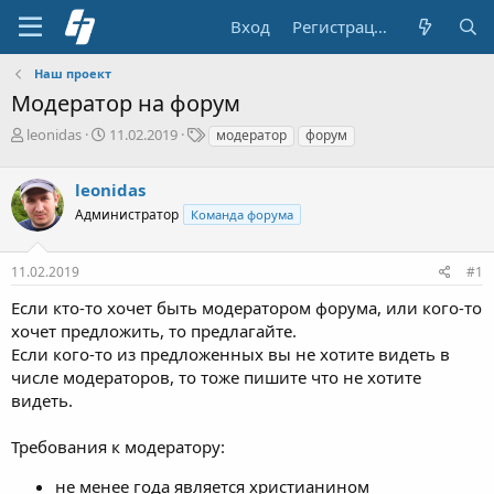
Вход
Регистрация
Наш проект
Модератор на форум
А
Д
Т
leonidas
11.02.2019
модератор
форум
в
а
е
т
т
г
leonidas
о
а
и
р
н
Администратор
Команда форума
т
а
е
ч
11.02.2019
#1
м
а
ы
л
Если кто-то хочет быть модератором форума, или кого-то
а
хочет предложить, то предлагайте.
Если кого-то из предложенных вы не хотите видеть в
числе модераторов, то тоже пишите что не хотите
видеть.
Требования к модератору:
не менее года является христианином