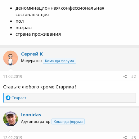
деноминационная\конфессиональная
составляющая
пол
возраст
страна проживания
Сергей К
Модератор
Команда форума
11.02.2019
#2
Ставьте любого кроме Старика !
Р
Скарлет
е
а
к
leonidas
ц
Администратор
Команда форума
и
и
:
12.02.2019
#3