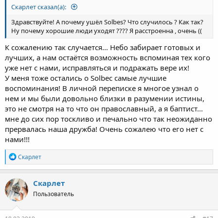
Скарлет сказал(а):
Здравствуйте! А почему ушёл Solbes? Что случилось ? Как так?
Ну почему хорошие люди уходят ???? Я расстроенна , очень ((
К сожалению так случается... Небо забирает готовых и
лучших, а нам остаётся возможность вспоминая тех кого
уже нет с нами, исправляться и подражать вере их!
У меня тоже остались о Solbec самые лучшие
воспоминания! В личной переписке я многое узнал о
нем и мы были довольно близки в разумении истины,
это не смотря на то что он православный, а я баптист...
мне до сих пор тоскливо и печально что так неожиданно
прервалась наша дружба! Очень сожалею что его нет с
нами!!!
Р
Скарлет
е
а
к
Скарлет
ц
Пользователь
и
и
: