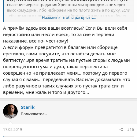
спасение через страдания Христовы мы проходим а не через
высокомудрие . Ибо избираем не по плоти жить а по Духу. Если
тебя не много прижали а ты уже бежишь отсюда то что будет
Нажмите, чтобы раскрыть...
если физичечки пресануть тебя? )
А причём здесь все ваши возгласы? Если Вы вели себя
недостойно или несли ересь, то за сие и терпели
наказание, все по- честному!
А если форум превратится в балаган или сборище
еретиков, сами посудите, что остаётся делать мне
баптисту? Зря время тратить на пустые споры с людьми
повреждённого ума и духа, такая перспектива
совершенно не привлекает меня... поэтому до первого
случая я с вами... переделывать Вас или доказывать что
либо разумное в таких случаях это пустая трата сил и
времени, мне жаль и того и другого...
Starik
Пользователь
17.02.2019
#16