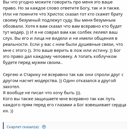
Вы что угодно можите говорить про меня это ваше
право. Но за каждое слово ответите Богу, так и я также.
Или не помните что Христос сказал тот кто скажет брату
своему безумный подлежут суду. Вы меня безумным
обозвали. Хотя я вам сказал что вам всеравно кто будет
тут модер. )) И я не соврал вам как солбек лелеял ваш
слух. Вы его и лица не видели и не имели общения в
реальности. Если у вас с ним были душевные связи, что
мне с этого )). Это ваше верить в лож или истину. )) Бог
это право дал каждому человеку. А топать коблучком
будете перед мужем своим..
Сергею и Старику не всеравно так как они спроли друг с
другом насчет модерства. )) Один отказался а другой
захотел.
Я вообще не писал что хочу быть ))).
Кого вы также защишаете мне всеравно так как путь
каждого прям перед его глазами а Бог взвешивает сердца
их. ))
Скарлет сказал(а):