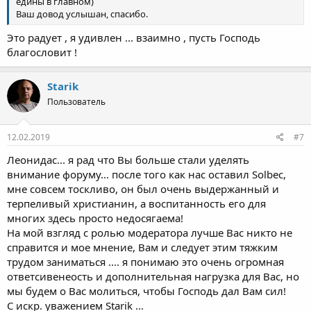
едины в главном)
Ваш довод услышан, спасибо.
Это радует , я удивлен ... взаимно , пусть Господь
благословит !
Starik
Пользователь
12.02.2019
#7
Леонидас... я рад что Вы больше стали уделять
внимание форуму... после того как нас оставил Solbec,
мне совсем тоскливо, он был очень выдержанный и
терпеливый христианин, а воспитанность его для
многих здесь просто недосягаема!
На мой взгляд с ролью модератора лучше Вас никто не
справится и мое мнение, Вам и следует этим тяжким
трудом заниматься .... я понимаю это очень огромная
ответсивенеость и дополнительная нагрузка для Вас, но
мы будем о Вас молиться, чтобы Господь дал Вам сил!
С искр. уважением Starik ...