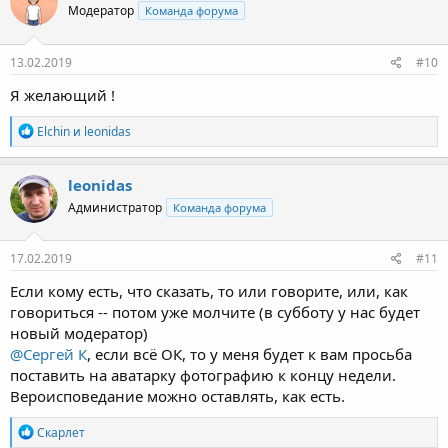
Модератор
Команда форума
13.02.2019
#10
Я желающий !
Р
Elchin
и
leonidas
е
а
к
leonidas
ц
Администратор
Команда форума
и
и
:
17.02.2019
#11
Если кому есть, что сказать, то или говорите, или, как
говориться -- потом уже молчите (в субботу у нас будет
новый модератор)
@Сергей К
, если всё ОК, то у меня будет к вам просьба
поставить на аватарку фотографию к концу недели.
Вероисповедание можно оставлять, как есть.
Р
Скарлет
е