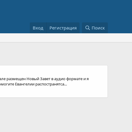
Вход
Регистрация
Поиск
нале размещен Новый Завет в аудио формате и я
огите Евангелии распостранятса...