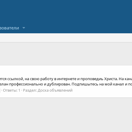
зователи
ится ссылкой, на свою работу в интернете и проповедиь Христа. На ка
елан профессионально и дублирован. Подпишытесь на мой канал и пом
Ответы: 1
Раздел:
Доска объявлений