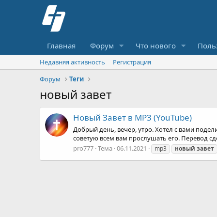
Главная
Форум
Что нового
Поль
Недавняя активность
Регистрация
Форум
Теги
новый завет
Новый Завет в MP3 (YouTube)
Добрый день, вечер, утро. Хотел с вами подел
советую всем вам прослушать его. Перевод сд
pro777
Тема
06.11.2021
mp3
новый
завет