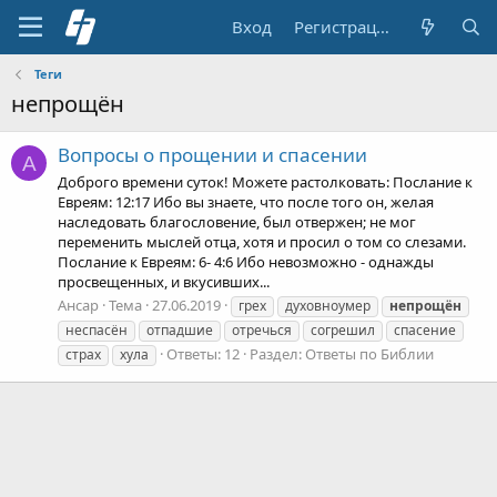
Вход
Регистрация
Теги
непрощён
Вопросы о прощении и спасении
А
Доброго времени суток! Можете растолковать: Послание к
Евреям: 12:17 Ибо вы знаете, что после того он, желая
наследовать благословение, был отвержен; не мог
переменить мыслей отца, хотя и просил о том со слезами.
Послание к Евреям: 6- 4:6 Ибо невозможно - однажды
просвещенных, и вкусивших...
Ансар
Тема
27.06.2019
грех
духовноумер
непрощён
неспасён
отпадшие
отречься
согрешил
спасение
Ответы: 12
Раздел:
Ответы по Библии
страх
хула